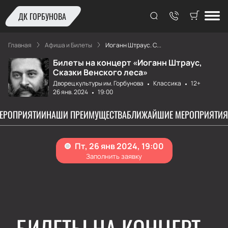
ДК ГОРБУНОВА
Главная
Афиша и Билеты
Иоганн Штраус. С...
Билеты на концерт «Иоганн Штраус,
Сказки Венского леса»
Дворец культуры им. Горбунова
Классика
12+
26 янв. 2024
19:00
МЕРОПРИЯТИИ
НАШИ ПРЕИМУЩЕСТВА
БЛИЖАЙШИЕ МЕРОПРИЯТИЯ