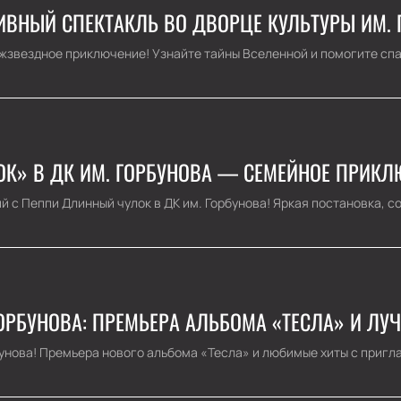
ТИВНЫЙ СПЕКТАКЛЬ ВО ДВОРЦЕ КУЛЬТУРЫ ИМ. 
жзвездное приключение! Узнайте тайны Вселенной и помогите спа
К» В ДК ИМ. ГОРБУНОВА — СЕМЕЙНОЕ ПРИКЛ
 с Пеппи Длинный чулок в ДК им. Горбунова! Яркая постановка, со
ОРБУНОВА: ПРЕМЬЕРА АЛЬБОМА «ТЕСЛА» И ЛУ
унова! Премьера нового альбома «Тесла» и любимые хиты с пригл