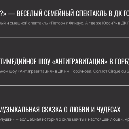
И?» — ВЕСЕЛЫЙ СЕМЕЙНЫЙ СПЕКТАКЛЬ В ДК Г
ый и смешной спектакль «Петсон и Финдус. А где же Юсси?» в ДК Г
ЬТИМЕДИЙНОЕ ШОУ «АНТИГРАВИТАЦИЯ» В ГОР
ом шоу «Антигравитация» в ДК им. Горбунова. Солист Cirque du Sol
 МУЗЫКАЛЬНАЯ СКАЗКА О ЛЮБВИ И ЧУДЕСАХ
лушки» — волшебная история о силе мечты и настоящей любви. Яр