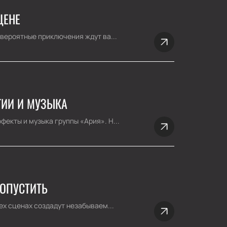
ЦЕНЕ
евероятные приключения ждут ва...
ГИИ И МУЗЫКА
екты и музыка группы «Ария». Н...
РОПУСТИТЬ
ех сценах создадут незабываем...