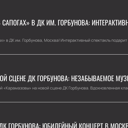
 САПОГАХ» В ДК ИМ. ГОРБУНОВА: ИНТЕРАКТИ
х» в ДК им. Горбунова, Москва! Интерактивный спектакль подарит
ОЙ СЦЕНЕ ДК ГОРБУНОВА: НЕЗАБЫВАЕМОЕ МУ
ой «Карамазовы» на новой сцене ДК Горбунова. Вдохновленная клас
ДК ГОРБУНОВА: ЮБИЛЕЙНЫЙ КОНЦЕРТ В МОСК