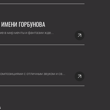
 ИМЕНИ ГОРБУНОВА
е в мир мечты и фантазии жде...
мпозициями с отличным звуком и св...
А