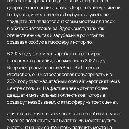
года легендарная площадка вновь откроет свои
двери для поклонников рока. Дворец культуры имени
Горбунова, известный как «Горбушка», уже более
тридцати лет является знаковым местом для всех
любителей этого жанра. Здесь выступали как
отечественные, так и зарубежные рок-группы,
создавая особую атмосферу и историю.
В 2025 году фестиваль пройдет в третий раз,
продолжая традиции, заложенные в 2022 году.
Впервые организованный Рен ТВ и Legenda
Production, он быстро завоевал популярность и в
2024 году стал масштабным open air мероприятием в
центре столицы. На фестивале выступят более
двадцати музыкальных коллективов, которые
создадут незабываемую атмосферу на трех сценах.
Для тех, кто хочет стать частью этого события, важно
заранее позаботиться о билетах. Вы можете купить
билеты на нашем сайте, чтобы получить место на