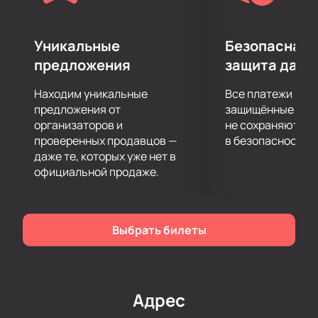
бывал на шоу, подтвердит, что положительных
впечатлений от выступлений хватит надолго.
Подарите себе невероятные впечатления от
Уникальные
Безопасная 
посещения концерта «Джазовая пятница»! Билеты
предложения
защита данн
на концерт можно купить на нашем сайте. Цена
указана в электронной схеме концертной площадки
Находим уникальные
Все платежи про
и зависит от категории выбранных мест. Не
предложения от
защищённые шлю
затягивайте с покупкой билетов, ведь шоу
организаторов и
не сохраняются 
проверенных продавцов —
в безопасности.
пользуется большой популярностью!
даже те, которых уже нет в
официальной продаже.
Выбрать билеты
Адрес