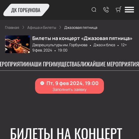
ДК ГОРБУНОВА
Главная
Афиша и Билеты
Джазовая пятница
Билеты на концерт «Джазовая пятница»
Дворец культуры им. Горбунова
Джаз и блюз
12+
9 фев. 2024
19:00
МЕРОПРИЯТИИ
НАШИ ПРЕИМУЩЕСТВА
БЛИЖАЙШИЕ МЕРОПРИЯТИЯ
БИЛЕТЫ НА КОНЦЕРТ