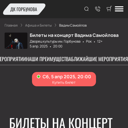
ДК ГОРБУНОВА
Главная
Афиша и Билеты
Вадим Самойлов
Билеты на концерт Вадима Самойлова
Дворец культуры им. Горбунова
Рок
12+
5 апр. 2025
20:00
МЕРОПРИЯТИИ
НАШИ ПРЕИМУЩЕСТВА
БЛИЖАЙШИЕ МЕРОПРИЯТИЯ
БИЛЕТЫ НА КОНЦЕРТ