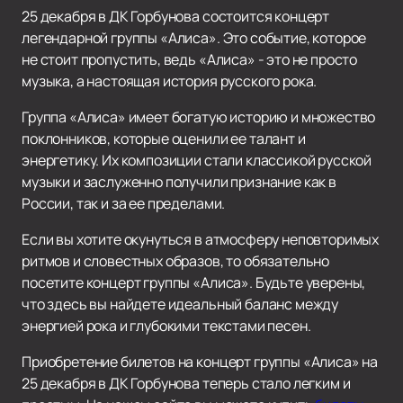
25 декабря в ДК Горбунова состоится концерт
легендарной группы «Алиса». Это событие, которое
не стоит пропустить, ведь «Алиса» - это не просто
музыка, а настоящая история русского рока.
Группа «Алиса» имеет богатую историю и множество
поклонников, которые оценили ее талант и
энергетику. Их композиции стали классикой русской
музыки и заслуженно получили признание как в
России, так и за ее пределами.
Если вы хотите окунуться в атмосферу неповторимых
ритмов и словестных образов, то обязательно
посетите концерт группы «Алиса». Будьте уверены,
что здесь вы найдете идеальный баланс между
энергией рока и глубокими текстами песен.
Приобретение билетов на концерт группы «Алиса» на
25 декабря в ДК Горбунова теперь стало легким и