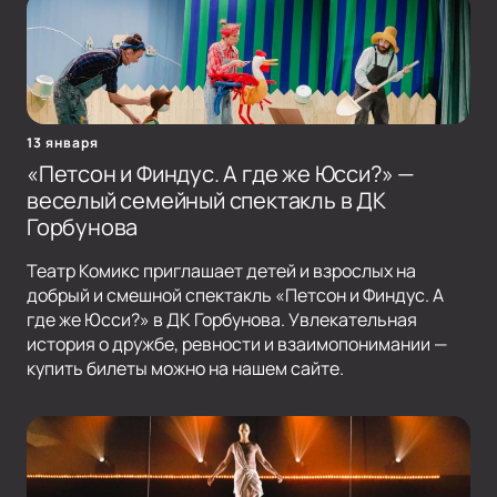
13 января
«Петсон и Финдус. А где же Юсси?» —
веселый семейный спектакль в ДК
Горбунова
Театр Комикс приглашает детей и взрослых на
добрый и смешной спектакль «Петсон и Финдус. А
где же Юсси?» в ДК Горбунова. Увлекательная
история о дружбе, ревности и взаимопонимании —
купить билеты можно на нашем сайте.