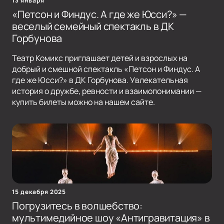
13 января
«Петсон и Финдус. А где же Юсси?» —
веселый семейный спектакль в ДК
Горбунова
Театр Комикс приглашает детей и взрослых на
добрый и смешной спектакль «Петсон и Финдус. А
где же Юсси?» в ДК Горбунова. Увлекательная
история о дружбе, ревности и взаимопонимании —
купить билеты можно на нашем сайте.
15 декабря 2025
Погрузитесь в волшебство:
мультимедийное шоу «Антигравитация» в