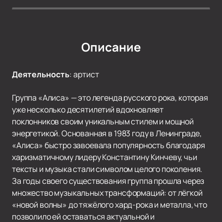
Описание
Деятельность
:
артист
Группа «Алиса» — это легенда русского рока, которая
уже несколько десятилетий вдохновляет
поклонников своим уникальным стилем и мощной
энергетикой. Основанная в 1983 году в Ленинграде,
«Алиса» быстро завоевала популярность благодаря
харизматичному лидеру Константину Кинчеву, чьи
тексты и музыка стали символом целого поколения.
За годы своего существования группа прошла через
множество музыкальных трансформаций: от лёгкой
«новой волны» до тяжёлого хард-рока и металла, что
позволило ей оставаться актуальной и