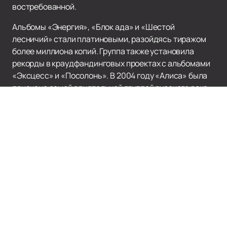
востребованной.
Альбомы «Энергия», «Блок ада» и «Шестой
лесничий» стали платиновыми, разойдясь тиражом
более миллиона копий. Группа также установила
рекорды в краудфандинговых проектах с альбомами
«Эксцесс» и «Посолонь». В 2004 году «Алиса» была
признана самой влиятельной группой русского рока
по версии читателей «Комсомольской правды».
Если вы хотите стать частью этой музыкальной
истории,
купить билеты
на концерты группы
«Алиса» можно на нашем сайте — легко и быстро.
Здесь же вы найдёте актуальное расписание и афишу
предстоящих выступлений. Не упустите возможность
увидеть легендарную группу вживую и насладиться
их мощной энергетикой и неподражаемым стилем.
Посетите наш сайт, чтобы узнать больше о «Алисе» и
сделать свой выбор в пользу настоящего русского