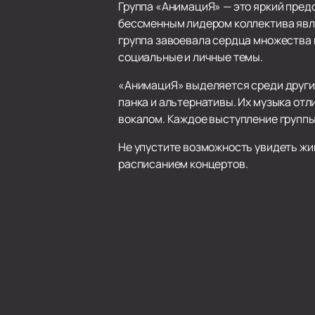
Группа «АнимациЯ» — это яркий пред
бессменным лидером коллектива явля
группа завоевала сердца множества 
социальные и личные темы.
«АнимациЯ» выделяется среди других
панка и альтернативы. Их музыка о
вокалом. Каждое выступление группы 
Не упустите возможность увидеть жи
расписанием концертов.