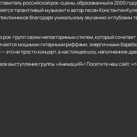
ставитель российской рок-сцены, образованный в 2000 году
ется талантливый музыкант и автор песен Константин Куля
поклонников благодаря уникальному звучанию и глубоким 
 рок-групп своим неповторимым стилем, который сочетает 
тличается мощными гитарными риффами, энергичными бараб
— это не просто концерт, а настоящее шоу, наполненное др
вое выступление группы «АнимациЯ»! Посетите наш сайт, ч