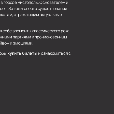
 в городе Чистополь. Основателем и
сов. За годы своего существования
текстам, отражающим актуальные
в себе элементы классического рока,
анными партиями и проникновенным
айвом и эмоциями.
тобы
купить билеты
и ознакомиться с